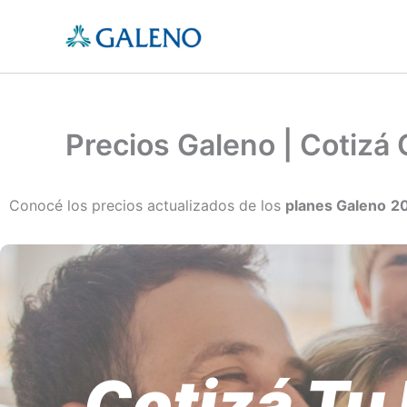
Ir
al
contenido
Precios Galeno | Cotizá 
Conocé los precios actualizados de los
planes Galeno
2
Cotizá Tu 