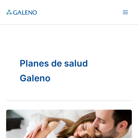
Ir
al
Main
contenido
Men
Planes de salud
Galeno