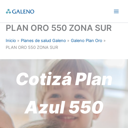
Ir
al
Main
contenido
PLAN ORO 550 ZONA SUR
Men
Inicio
Planes de salud Galeno
Galeno Plan Oro
PLAN ORO 550 ZONA SUR
Cotizá Plan
Azul 550